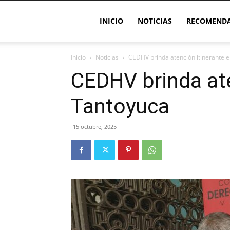
INICIO
NOTICIAS
RECOMENDA
Inicio
Noticias
CEDHV brinda atención itinerante 
CEDHV brinda ate
Tantoyuca
15 octubre, 2025