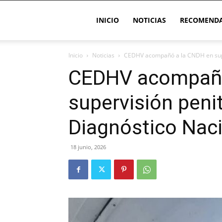
INICIO
NOTICIAS
RECOMENDA
Inicio
Noticias
CEDHV acompañó a la CNDH en superv
CEDHV acompañó
supervisión penit
Diagnóstico Nac
18 junio, 2026