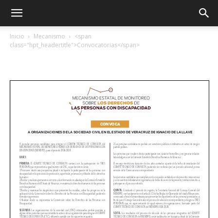
Inicio
Mecanismo
<span
class="hpt_headertitle">Convocatorias</span>