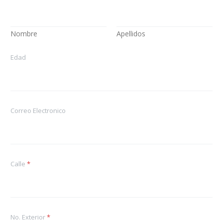
Nombre
Apellidos
Edad
Correo Electronico
Calle
*
E
No. Exterior
*
l