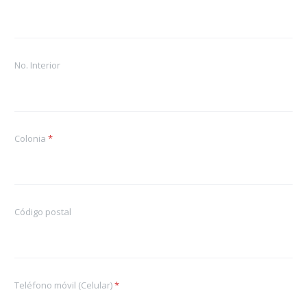
e
c
t
r
o
No. Interior
n
i
c
o
C
o
Colonia
*
l
o
n
i
a
Código postal
*
Teléfono móvil (Celular)
*