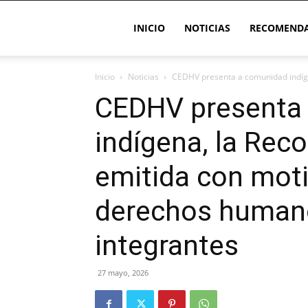
INICIO
NOTICIAS
RECOMENDA
Inicio
Noticias
CEDHV presenta a comunidad indíge
CEDHV presenta
indígena, la Re
emitida con moti
derechos humano
integrantes
27 mayo, 2026